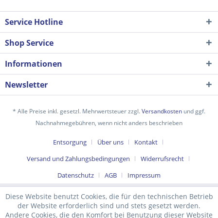
Service Hotline
Shop Service
Informationen
Newsletter
* Alle Preise inkl. gesetzl. Mehrwertsteuer zzgl.
Versandkosten
und ggf.
Nachnahmegebühren, wenn nicht anders beschrieben
Ich habe die
Datenschutzerklärung
gelesen,
Entsorgung
Über uns
Kontakt
verstanden und stimme zu. *
Mit * gekennzeichnete Felder sind Pflichtfelder.
Versand und Zahlungsbedingungen
Widerrufsrecht
Senden
Datenschutz
AGB
Impressum
Diese Website benutzt Cookies, die für den technischen Betrieb
der Website erforderlich sind und stets gesetzt werden.
Andere Cookies, die den Komfort bei Benutzung dieser Website