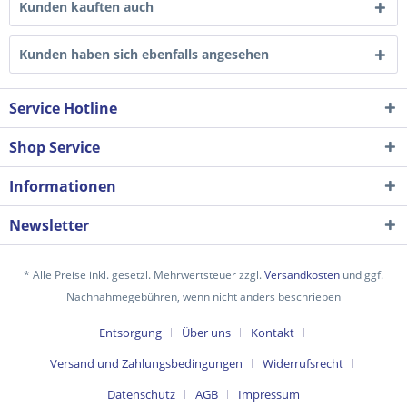
Kunden kauften auch
Kunden haben sich ebenfalls angesehen
Service Hotline
Shop Service
Informationen
Newsletter
Ich habe die
Datenschutzerklärung
gelesen,
verstanden und stimme zu. *
Mit * gekennzeichnete Felder sind Pflichtfelder.
* Alle Preise inkl. gesetzl. Mehrwertsteuer zzgl.
Versandkosten
und ggf.
Nachnahmegebühren, wenn nicht anders beschrieben
Senden
Entsorgung
Über uns
Kontakt
Versand und Zahlungsbedingungen
Widerrufsrecht
Datenschutz
AGB
Impressum