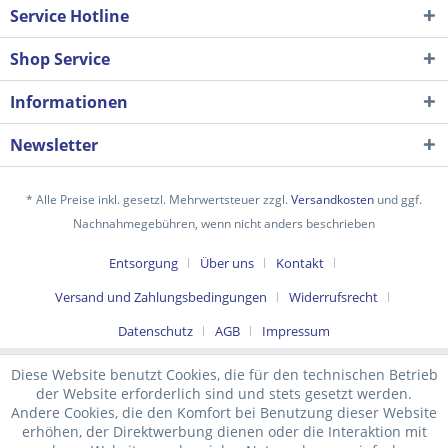
Service Hotline
Shop Service
Informationen
Newsletter
* Alle Preise inkl. gesetzl. Mehrwertsteuer zzgl.
Versandkosten
und ggf.
Nachnahmegebühren, wenn nicht anders beschrieben
Ich habe die
Datenschutzerklärung
gelesen,
Entsorgung
Über uns
Kontakt
verstanden und stimme zu. *
Versand und Zahlungsbedingungen
Widerrufsrecht
Mit * gekennzeichnete Felder sind Pflichtfelder.
Datenschutz
AGB
Impressum
Senden
Diese Website benutzt Cookies, die für den technischen Betrieb
der Website erforderlich sind und stets gesetzt werden.
Andere Cookies, die den Komfort bei Benutzung dieser Website
erhöhen, der Direktwerbung dienen oder die Interaktion mit