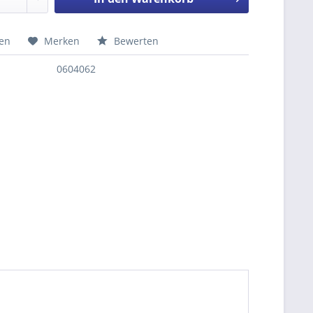
hen
Merken
Bewerten
nfragen
0604062