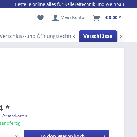
Bestelle online alles für Kellereitechnik und Weinbau
Mein Konto
€ 0,00 *
Verschluss-und Öffnungstechnik
Verschlüsse
Weinb

4 *
l. Versandkosten
sandfertig
In den
Warenkorb