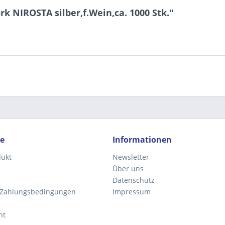
k NIROSTA silber,f.Wein,ca. 1000 Stk."
Ich ha
und stim
Mit * gek
Senden
ce
Informationen
dukt
Newsletter
Über uns
Datenschutz
 Zahlungsbedingungen
Impressum
ht