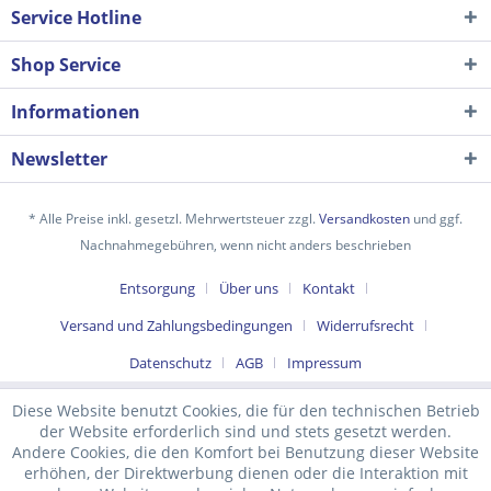
Service Hotline
Shop Service
Informationen
Newsletter
* Alle Preise inkl. gesetzl. Mehrwertsteuer zzgl.
Versandkosten
und ggf.
Nachnahmegebühren, wenn nicht anders beschrieben
Ich habe die
Datenschutzerklärung
gelesen,
Entsorgung
Über uns
Kontakt
verstanden und stimme zu. *
Versand und Zahlungsbedingungen
Widerrufsrecht
Mit * gekennzeichnete Felder sind Pflichtfelder.
Datenschutz
AGB
Impressum
Senden
Diese Website benutzt Cookies, die für den technischen Betrieb
der Website erforderlich sind und stets gesetzt werden.
Andere Cookies, die den Komfort bei Benutzung dieser Website
erhöhen, der Direktwerbung dienen oder die Interaktion mit