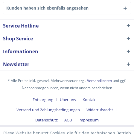
Kunden haben sich ebenfalls angesehen
Service Hotline
Shop Service
Informationen
Newsletter
* Alle Preise inkl. gesetzl. Mehrwertsteuer zzgl.
Versandkosten
und ggf.
Ich habe die
Datenschutzerklärung
gelesen,
Nachnahmegebühren, wenn nicht anders beschrieben
verstanden und stimme zu. *
Entsorgung
Über uns
Kontakt
Mit * gekennzeichnete Felder sind Pflichtfelder.
Versand und Zahlungsbedingungen
Widerrufsrecht
Senden
Datenschutz
AGB
Impressum
Diese Website benutzt Cookies, die für den technischen Betrieb