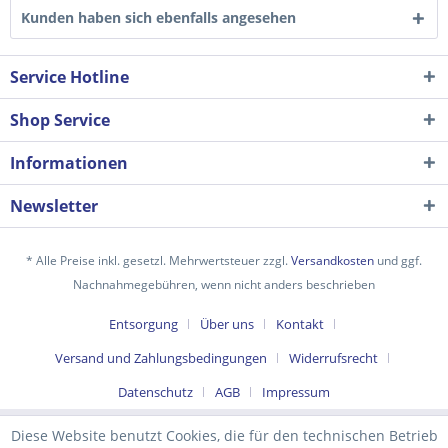
Kunden haben sich ebenfalls angesehen
Service Hotline
Shop Service
Informationen
Newsletter
Ich habe die
Datenschutzerklärung
gelesen,
* Alle Preise inkl. gesetzl. Mehrwertsteuer zzgl.
Versandkosten
und ggf.
verstanden und stimme zu. *
Nachnahmegebühren, wenn nicht anders beschrieben
Mit * gekennzeichnete Felder sind Pflichtfelder.
Entsorgung
Über uns
Kontakt
Senden
Versand und Zahlungsbedingungen
Widerrufsrecht
Datenschutz
AGB
Impressum
Diese Website benutzt Cookies, die für den technischen Betrieb