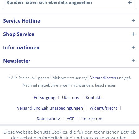
Kunden haben sich ebenfalls angesehen
Service Hotline
Shop Service
Informationen
Newsletter
Ich habe die
Datenschutzerklärung
gelesen,
* Alle Preise inkl. gesetzl. Mehrwertsteuer zzgl.
Versandkosten
und ggf.
verstanden und stimme zu. *
Nachnahmegebühren, wenn nicht anders beschrieben
Mit * gekennzeichnete Felder sind Pflichtfelder.
Entsorgung
Über uns
Kontakt
Senden
Versand und Zahlungsbedingungen
Widerrufsrecht
Datenschutz
AGB
Impressum
Diese Website benutzt Cookies, die für den technischen Betrieb
der Website erforderlich sind und stets gesetzt werden.