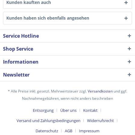
Kunden kauften auch
Kunden haben sich ebenfalls angesehen
Service Hotline
Shop Service
Informationen
Newsletter
Ich habe die
Datenschutzerklärung
gelesen,
verstanden und stimme zu. *
Mit * gekennzeichnete Felder sind Pflichtfelder.
* Alle Preise inkl. gesetzl. Mehrwertsteuer zzgl.
Versandkosten
und ggf.
Nachnahmegebühren, wenn nicht anders beschrieben
Senden
Entsorgung
Über uns
Kontakt
Versand und Zahlungsbedingungen
Widerrufsrecht
Datenschutz
AGB
Impressum