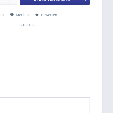
hen
Merken
Bewerten
nfragen
2103106