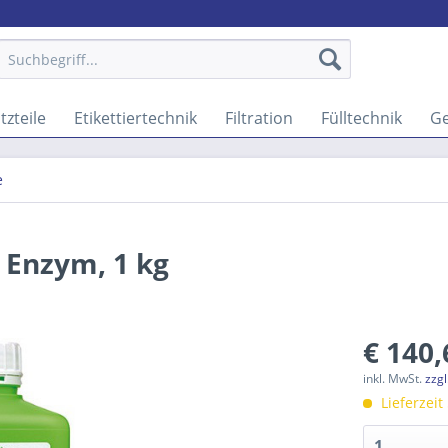
tzteile
Etikettiertechnik
Filtration
Fülltechnik
G
e
 Enzym, 1 kg
€ 140,
inkl. MwSt.
zzg
Lieferzeit