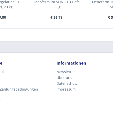
gelatine CF
Oenoferm RIESLING F3 Hefe,
Oenoferm TI
i, 20 kg
500g
5
9,80
€ 36,78
€ 
ce
Informationen
dukt
Newsletter
Über uns
Datenschutz
 Zahlungsbedingungen
Impressum
ht