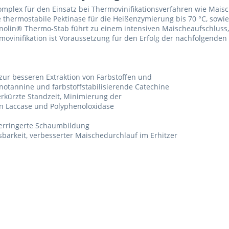
omplex für den Einsatz bei Thermovinifikationsverfahren wie Mais
e thermostabile Pektinase für die Heißenzymierung bis 70 °C, sowi
nolin® Thermo-Stab führt zu einem intensiven Maischeaufschluss,
inifikation ist Voraussetzung für den Erfolg der nachfolgenden Sch
Ich ha
zur besseren Extraktion von Farbstoffen und
und stim
notannine und farbstoffstabilisierende Catechine
Mit * gek
erkürzte Standzeit, Minimierung der
n Laccase und Polyphenoloxidase
Senden
verringerte Schaumbildung
sbarkeit, verbesserter Maischedurchlauf im Erhitzer