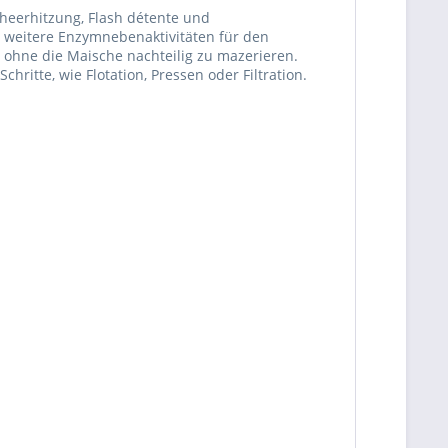
cheerhitzung, Flash détente und
e weitere Enzymnebenaktivitäten für den
 ohne die Maische nachteilig zu mazerieren.
ritte, wie Flotation, Pressen oder Filtration.
be die
Datenschutzerklärung
gelesen, verstanden
me zu. *
ennzeichnete Felder sind Pflichtfelder.