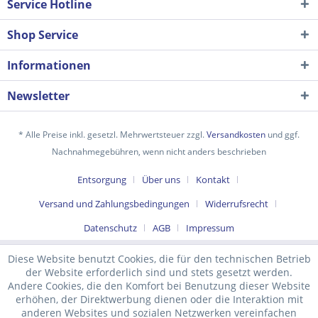
Service Hotline
Shop Service
Informationen
Newsletter
* Alle Preise inkl. gesetzl. Mehrwertsteuer zzgl.
Versandkosten
und ggf.
Nachnahmegebühren, wenn nicht anders beschrieben
Ich habe die
Datenschutzerklärung
gelesen,
Entsorgung
Über uns
Kontakt
verstanden und stimme zu. *
Versand und Zahlungsbedingungen
Widerrufsrecht
Mit * gekennzeichnete Felder sind Pflichtfelder.
Datenschutz
AGB
Impressum
Senden
Diese Website benutzt Cookies, die für den technischen Betrieb
der Website erforderlich sind und stets gesetzt werden.
Andere Cookies, die den Komfort bei Benutzung dieser Website
erhöhen, der Direktwerbung dienen oder die Interaktion mit
anderen Websites und sozialen Netzwerken vereinfachen