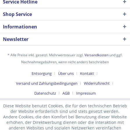
Service Hotline
Shop Service
Informationen
Newsletter
* Alle Preise inkl. gesetzl. Mehrwertsteuer zzgl.
Versandkosten
und ggf.
Nachnahmegebühren, wenn nicht anders beschrieben
Ich habe die
Datenschutzerklärung
gelesen,
Entsorgung
Über uns
Kontakt
verstanden und stimme zu. *
Versand und Zahlungsbedingungen
Widerrufsrecht
Mit * gekennzeichnete Felder sind Pflichtfelder.
Datenschutz
AGB
Impressum
Senden
Diese Website benutzt Cookies, die für den technischen Betrieb
der Website erforderlich sind und stets gesetzt werden.
Andere Cookies, die den Komfort bei Benutzung dieser Website
erhöhen, der Direktwerbung dienen oder die Interaktion mit
anderen Websites und sozialen Netzwerken vereinfachen