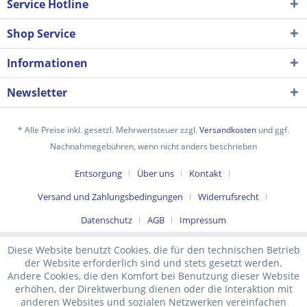
Service Hotline
Shop Service
Informationen
Newsletter
* Alle Preise inkl. gesetzl. Mehrwertsteuer zzgl.
Versandkosten
und ggf.
Nachnahmegebühren, wenn nicht anders beschrieben
Ich habe die
Datenschutzerklärung
gelesen,
Entsorgung
Über uns
Kontakt
verstanden und stimme zu. *
Versand und Zahlungsbedingungen
Widerrufsrecht
Mit * gekennzeichnete Felder sind Pflichtfelder.
Datenschutz
AGB
Impressum
Senden
Diese Website benutzt Cookies, die für den technischen Betrieb
der Website erforderlich sind und stets gesetzt werden.
Andere Cookies, die den Komfort bei Benutzung dieser Website
erhöhen, der Direktwerbung dienen oder die Interaktion mit
anderen Websites und sozialen Netzwerken vereinfachen