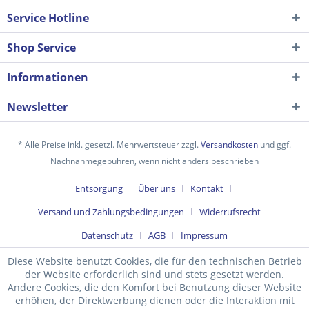
Service Hotline
Shop Service
Informationen
Newsletter
* Alle Preise inkl. gesetzl. Mehrwertsteuer zzgl.
Versandkosten
und ggf.
Nachnahmegebühren, wenn nicht anders beschrieben
Ich habe die
Datenschutzerklärung
gelesen,
Entsorgung
Über uns
Kontakt
verstanden und stimme zu. *
Versand und Zahlungsbedingungen
Widerrufsrecht
Mit * gekennzeichnete Felder sind Pflichtfelder.
Datenschutz
AGB
Impressum
Senden
Diese Website benutzt Cookies, die für den technischen Betrieb
der Website erforderlich sind und stets gesetzt werden.
Andere Cookies, die den Komfort bei Benutzung dieser Website
erhöhen, der Direktwerbung dienen oder die Interaktion mit