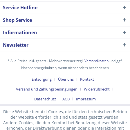
Service Hotline
Shop Service
Informationen
Newsletter
* Alle Preise inkl. gesetzl. Mehrwertsteuer zzgl.
Versandkosten
und ggf.
Nachnahmegebühren, wenn nicht anders beschrieben
Ich habe die
Datenschutzerklärung
gelesen,
Entsorgung
Über uns
Kontakt
verstanden und stimme zu. *
Versand und Zahlungsbedingungen
Widerrufsrecht
Mit * gekennzeichnete Felder sind Pflichtfelder.
Datenschutz
AGB
Impressum
Senden
Diese Website benutzt Cookies, die für den technischen Betrieb
der Website erforderlich sind und stets gesetzt werden.
Andere Cookies, die den Komfort bei Benutzung dieser Website
erhöhen, der Direktwerbung dienen oder die Interaktion mit