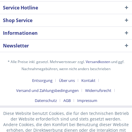
Service Hotline
Shop Service
Informationen
Newsletter
* Alle Preise inkl. gesetzl. Mehrwertsteuer zzgl.
Versandkosten
und ggf.
Nachnahmegebühren, wenn nicht anders beschrieben
Ich habe die
Datenschutzerklärung
gelesen,
Entsorgung
Über uns
Kontakt
verstanden und stimme zu. *
Versand und Zahlungsbedingungen
Widerrufsrecht
Mit * gekennzeichnete Felder sind Pflichtfelder.
Datenschutz
AGB
Impressum
Senden
Diese Website benutzt Cookies, die für den technischen Betrieb
der Website erforderlich sind und stets gesetzt werden.
Andere Cookies, die den Komfort bei Benutzung dieser Website
erhöhen, der Direktwerbung dienen oder die Interaktion mit