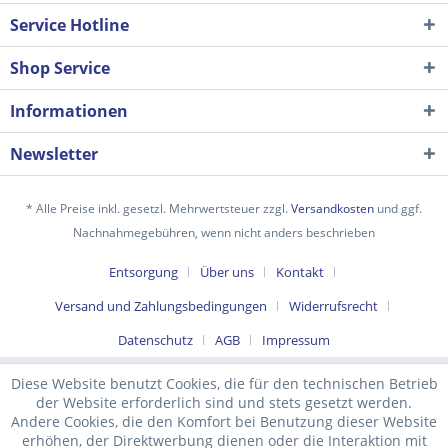
Service Hotline
Shop Service
Informationen
Newsletter
* Alle Preise inkl. gesetzl. Mehrwertsteuer zzgl.
Versandkosten
und ggf.
Nachnahmegebühren, wenn nicht anders beschrieben
Ich habe die
Datenschutzerklärung
gelesen,
Entsorgung
Über uns
Kontakt
verstanden und stimme zu. *
Mit * gekennzeichnete Felder sind Pflichtfelder.
Versand und Zahlungsbedingungen
Widerrufsrecht
Senden
Datenschutz
AGB
Impressum
Diese Website benutzt Cookies, die für den technischen Betrieb
der Website erforderlich sind und stets gesetzt werden.
Andere Cookies, die den Komfort bei Benutzung dieser Website
erhöhen, der Direktwerbung dienen oder die Interaktion mit