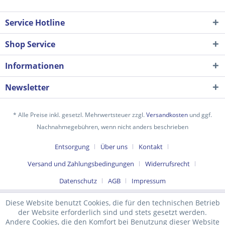
Service Hotline
Shop Service
Informationen
Newsletter
* Alle Preise inkl. gesetzl. Mehrwertsteuer zzgl.
Versandkosten
und ggf.
Nachnahmegebühren, wenn nicht anders beschrieben
Ich habe die
Datenschutzerklärung
gelesen,
Entsorgung
Über uns
Kontakt
verstanden und stimme zu. *
Mit * gekennzeichnete Felder sind Pflichtfelder.
Versand und Zahlungsbedingungen
Widerrufsrecht
Senden
Datenschutz
AGB
Impressum
Diese Website benutzt Cookies, die für den technischen Betrieb
der Website erforderlich sind und stets gesetzt werden.
Andere Cookies, die den Komfort bei Benutzung dieser Website