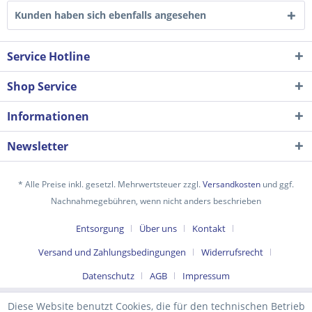
Kunden haben sich ebenfalls angesehen
Service Hotline
Shop Service
Informationen
Newsletter
Ich habe die
Datenschutzerklärung
gelesen,
* Alle Preise inkl. gesetzl. Mehrwertsteuer zzgl.
Versandkosten
und ggf.
verstanden und stimme zu. *
Nachnahmegebühren, wenn nicht anders beschrieben
Mit * gekennzeichnete Felder sind Pflichtfelder.
Entsorgung
Über uns
Kontakt
Senden
Versand und Zahlungsbedingungen
Widerrufsrecht
Datenschutz
AGB
Impressum
Diese Website benutzt Cookies, die für den technischen Betrieb