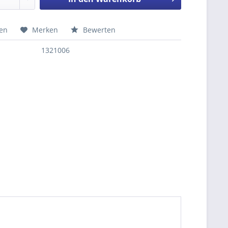
hen
Merken
Bewerten
nfragen
1321006