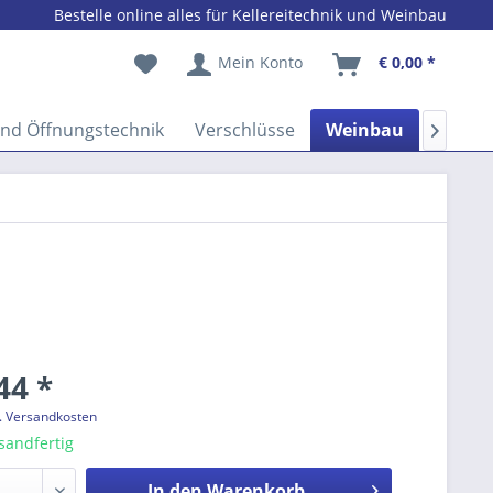
Bestelle online alles für Kellereitechnik und Weinbau
Mein Konto
€ 0,00 *
und Öffnungstechnik
Verschlüsse
Weinbau
Zubeh

44 *
l. Versandkosten
sandfertig
In den
Warenkorb