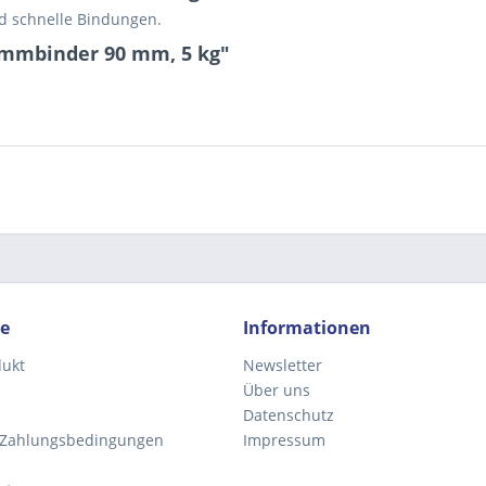
nd schnelle Bindungen.
ammbinder 90 mm, 5 kg"
Ich ha
und stim
Mit * gek
Senden
ce
Informationen
dukt
Newsletter
Über uns
Datenschutz
 Zahlungsbedingungen
Impressum