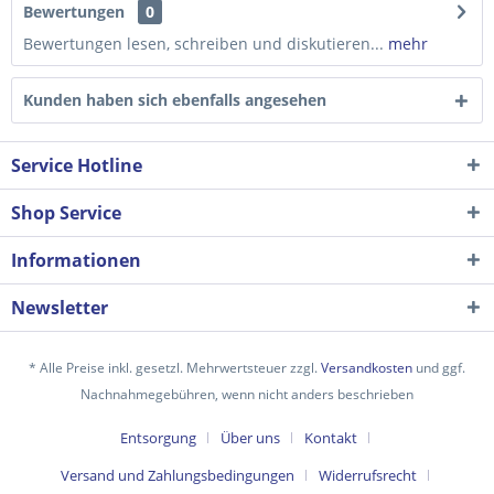
Bewertungen
0
Bewertungen lesen, schreiben und diskutieren...
mehr
Kunden haben sich ebenfalls angesehen
Service Hotline
Shop Service
Informationen
Newsletter
* Alle Preise inkl. gesetzl. Mehrwertsteuer zzgl.
Versandkosten
und ggf.
Ich habe die
Datenschutzerklärung
gelesen,
Nachnahmegebühren, wenn nicht anders beschrieben
verstanden und stimme zu. *
Entsorgung
Über uns
Kontakt
Mit * gekennzeichnete Felder sind Pflichtfelder.
Versand und Zahlungsbedingungen
Widerrufsrecht
Senden