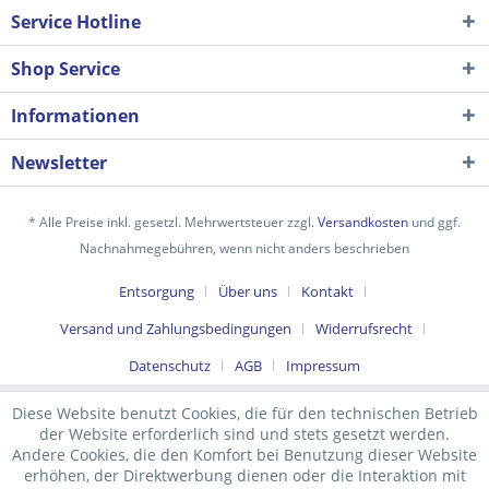
Service Hotline
Shop Service
Informationen
Newsletter
* Alle Preise inkl. gesetzl. Mehrwertsteuer zzgl.
Versandkosten
und ggf.
Nachnahmegebühren, wenn nicht anders beschrieben
Ich habe die
Datenschutzerklärung
gelesen,
Entsorgung
Über uns
Kontakt
verstanden und stimme zu. *
Versand und Zahlungsbedingungen
Widerrufsrecht
Mit * gekennzeichnete Felder sind Pflichtfelder.
Datenschutz
AGB
Impressum
Senden
Diese Website benutzt Cookies, die für den technischen Betrieb
der Website erforderlich sind und stets gesetzt werden.
Andere Cookies, die den Komfort bei Benutzung dieser Website
erhöhen, der Direktwerbung dienen oder die Interaktion mit