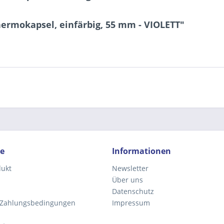
ermokapsel, einfärbig, 55 mm - VIOLETT"
Ich ha
und stim
Mit * gek
Senden
ce
Informationen
dukt
Newsletter
Über uns
Datenschutz
 Zahlungsbedingungen
Impressum