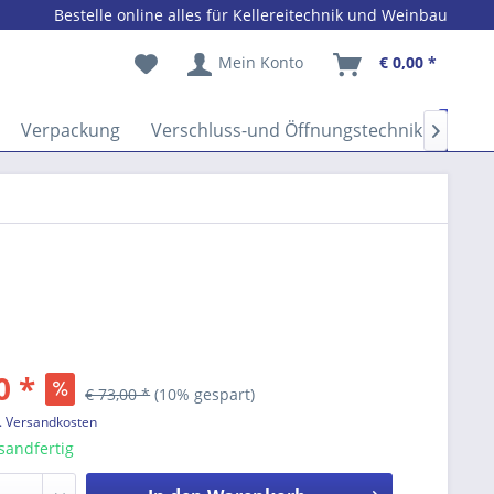
Bestelle online alles für Kellereitechnik und Weinbau
Mein Konto
€ 0,00 *
Verpackung
Verschluss-und Öffnungstechnik
Vers

0 *
€ 73,00 *
(10% gespart)
l. Versandkosten
sandfertig