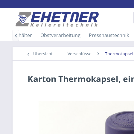
nsportbehälter
Obstverarbeitung
Presshaustechnik

Übersicht
Verschlüsse
Thermokapsel
Karton Thermokapsel, ein