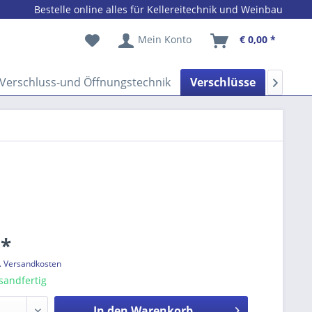
Bestelle online alles für Kellereitechnik und Weinbau
Mein Konto
€ 0,00 *
Verschluss-und Öffnungstechnik
Verschlüsse
Weinb

 *
l. Versandkosten
sandfertig
In den
Warenkorb