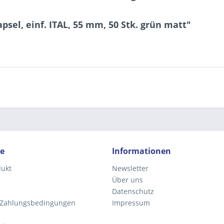
sel, einf. ITAL, 55 mm, 50 Stk. grün matt"
Ich ha
und stim
Mit * gek
Senden
ce
Informationen
dukt
Newsletter
Über uns
Datenschutz
 Zahlungsbedingungen
Impressum