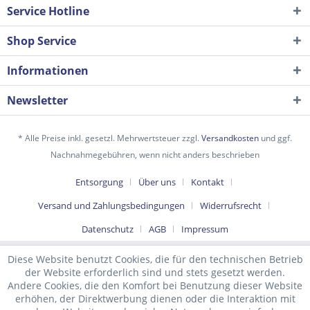
Service Hotline
Shop Service
Informationen
Newsletter
* Alle Preise inkl. gesetzl. Mehrwertsteuer zzgl.
Versandkosten
und ggf.
Nachnahmegebühren, wenn nicht anders beschrieben
Ich habe die
Datenschutzerklärung
gelesen,
Entsorgung
Über uns
Kontakt
verstanden und stimme zu. *
Versand und Zahlungsbedingungen
Widerrufsrecht
Mit * gekennzeichnete Felder sind Pflichtfelder.
Datenschutz
AGB
Impressum
Senden
Diese Website benutzt Cookies, die für den technischen Betrieb
der Website erforderlich sind und stets gesetzt werden.
Andere Cookies, die den Komfort bei Benutzung dieser Website
erhöhen, der Direktwerbung dienen oder die Interaktion mit