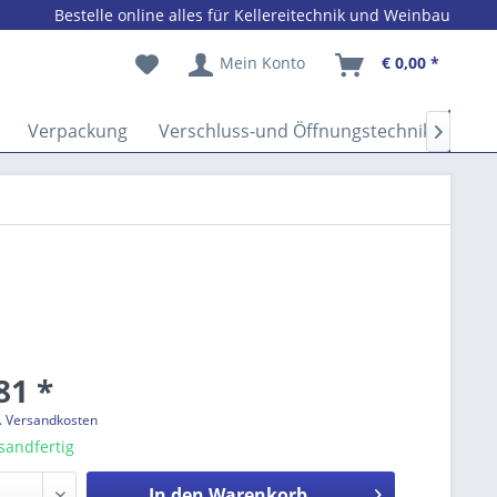
Bestelle online alles für Kellereitechnik und Weinbau
Mein Konto
€ 0,00 *
Verpackung
Verschluss-und Öffnungstechnik
Ver

81 *
l. Versandkosten
sandfertig
In den
Warenkorb