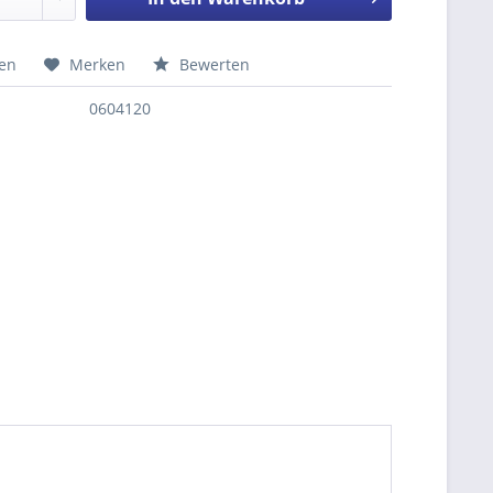
hen
Merken
Bewerten
nfragen
0604120