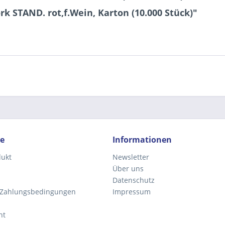
k STAND. rot,f.Wein, Karton (10.000 Stück)"
Ich ha
und stim
Mit * gek
Senden
ce
Informationen
dukt
Newsletter
Über uns
Datenschutz
 Zahlungsbedingungen
Impressum
ht