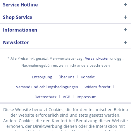
Service Hotline
Shop Service
Informationen
Newsletter
* Alle Preise inkl. gesetzl. Mehrwertsteuer zzgl.
Versandkosten
und ggf.
Nachnahmegebühren, wenn nicht anders beschrieben
Ich habe die
Datenschutzerklärung
gelesen,
Entsorgung
Über uns
Kontakt
verstanden und stimme zu. *
Versand und Zahlungsbedingungen
Widerrufsrecht
Mit * gekennzeichnete Felder sind Pflichtfelder.
Datenschutz
AGB
Impressum
Senden
Diese Website benutzt Cookies, die für den technischen Betrieb
der Website erforderlich sind und stets gesetzt werden.
Andere Cookies, die den Komfort bei Benutzung dieser Website
erhöhen, der Direktwerbung dienen oder die Interaktion mit