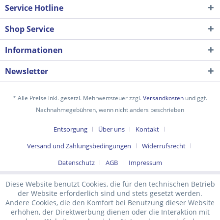
Service Hotline
Shop Service
Informationen
Newsletter
* Alle Preise inkl. gesetzl. Mehrwertsteuer zzgl.
Versandkosten
und ggf.
Nachnahmegebühren, wenn nicht anders beschrieben
Ich habe die
Datenschutzerklärung
gelesen,
Entsorgung
Über uns
Kontakt
verstanden und stimme zu. *
Versand und Zahlungsbedingungen
Widerrufsrecht
Mit * gekennzeichnete Felder sind Pflichtfelder.
Datenschutz
AGB
Impressum
Senden
Diese Website benutzt Cookies, die für den technischen Betrieb
der Website erforderlich sind und stets gesetzt werden.
Andere Cookies, die den Komfort bei Benutzung dieser Website
erhöhen, der Direktwerbung dienen oder die Interaktion mit