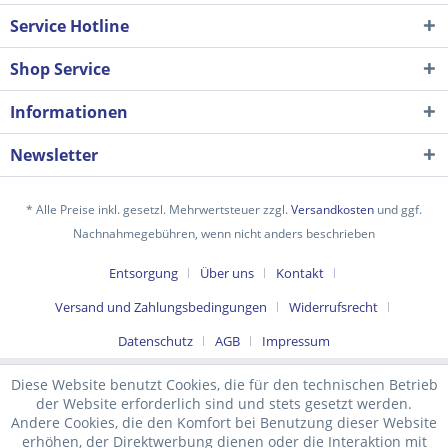
Service Hotline
Shop Service
Informationen
Newsletter
* Alle Preise inkl. gesetzl. Mehrwertsteuer zzgl.
Versandkosten
und ggf.
Nachnahmegebühren, wenn nicht anders beschrieben
Ich habe die
Datenschutzerklärung
gelesen,
Entsorgung
Über uns
Kontakt
verstanden und stimme zu. *
Versand und Zahlungsbedingungen
Widerrufsrecht
Mit * gekennzeichnete Felder sind Pflichtfelder.
Datenschutz
AGB
Impressum
Senden
Diese Website benutzt Cookies, die für den technischen Betrieb
der Website erforderlich sind und stets gesetzt werden.
Andere Cookies, die den Komfort bei Benutzung dieser Website
erhöhen, der Direktwerbung dienen oder die Interaktion mit