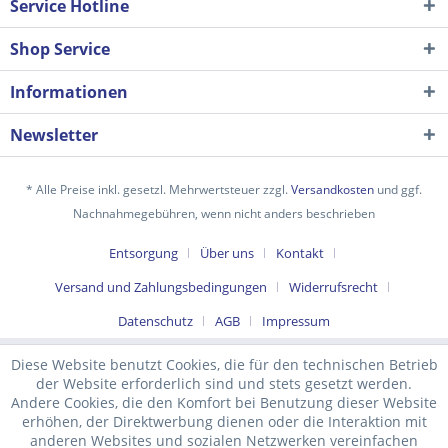
Service Hotline
Shop Service
Informationen
Newsletter
* Alle Preise inkl. gesetzl. Mehrwertsteuer zzgl.
Versandkosten
und ggf.
Nachnahmegebühren, wenn nicht anders beschrieben
Ich habe die
Datenschutzerklärung
gelesen,
Entsorgung
Über uns
Kontakt
verstanden und stimme zu. *
Versand und Zahlungsbedingungen
Widerrufsrecht
Mit * gekennzeichnete Felder sind Pflichtfelder.
Datenschutz
AGB
Impressum
Senden
Diese Website benutzt Cookies, die für den technischen Betrieb
der Website erforderlich sind und stets gesetzt werden.
Andere Cookies, die den Komfort bei Benutzung dieser Website
erhöhen, der Direktwerbung dienen oder die Interaktion mit
anderen Websites und sozialen Netzwerken vereinfachen