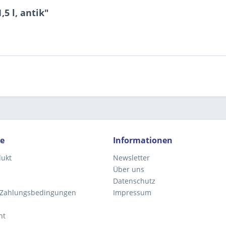
5 l, antik"
Ich ha
und stim
Mit * gek
Senden
ce
Informationen
dukt
Newsletter
Über uns
Datenschutz
 Zahlungsbedingungen
Impressum
ht