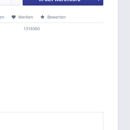
hen
Merken
Bewerten
nfragen
1318360