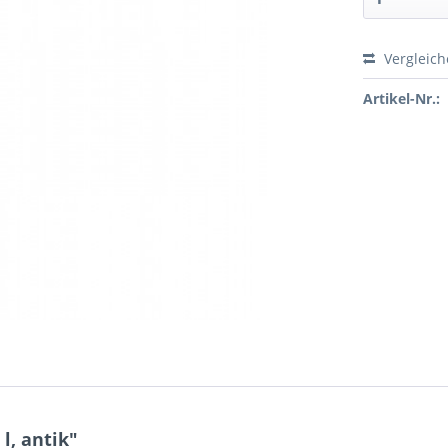
Vergleic
Preis a
Artikel-Nr.:
l, antik"