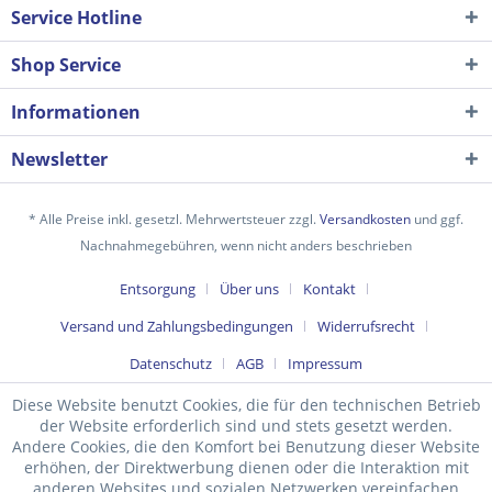
Service Hotline
Shop Service
Informationen
Newsletter
* Alle Preise inkl. gesetzl. Mehrwertsteuer zzgl.
Versandkosten
und ggf.
Nachnahmegebühren, wenn nicht anders beschrieben
Ich habe die
Datenschutzerklärung
gelesen,
Entsorgung
Über uns
Kontakt
verstanden und stimme zu. *
Versand und Zahlungsbedingungen
Widerrufsrecht
Mit * gekennzeichnete Felder sind Pflichtfelder.
Datenschutz
AGB
Impressum
Senden
Diese Website benutzt Cookies, die für den technischen Betrieb
der Website erforderlich sind und stets gesetzt werden.
Andere Cookies, die den Komfort bei Benutzung dieser Website
erhöhen, der Direktwerbung dienen oder die Interaktion mit
anderen Websites und sozialen Netzwerken vereinfachen