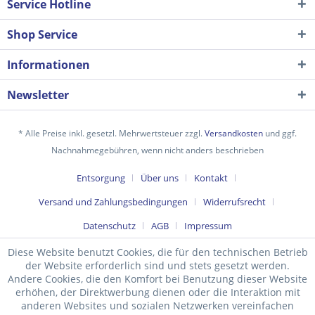
Service Hotline
Shop Service
Informationen
Newsletter
* Alle Preise inkl. gesetzl. Mehrwertsteuer zzgl.
Versandkosten
und ggf.
Nachnahmegebühren, wenn nicht anders beschrieben
Ich habe die
Datenschutzerklärung
gelesen,
Entsorgung
Über uns
Kontakt
verstanden und stimme zu. *
Versand und Zahlungsbedingungen
Widerrufsrecht
Mit * gekennzeichnete Felder sind Pflichtfelder.
Datenschutz
AGB
Impressum
Senden
Diese Website benutzt Cookies, die für den technischen Betrieb
der Website erforderlich sind und stets gesetzt werden.
Andere Cookies, die den Komfort bei Benutzung dieser Website
erhöhen, der Direktwerbung dienen oder die Interaktion mit
anderen Websites und sozialen Netzwerken vereinfachen