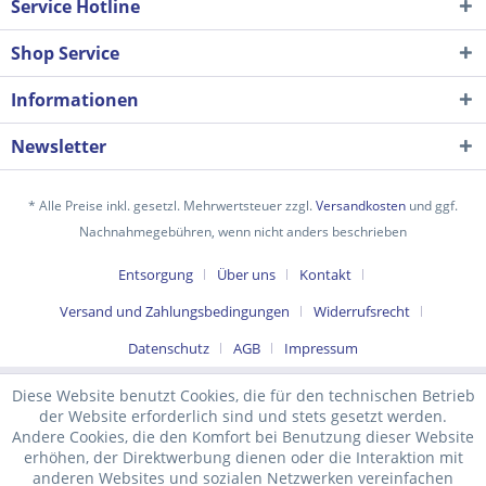
Service Hotline
Shop Service
Informationen
Newsletter
* Alle Preise inkl. gesetzl. Mehrwertsteuer zzgl.
Versandkosten
und ggf.
Nachnahmegebühren, wenn nicht anders beschrieben
Ich habe die
Datenschutzerklärung
gelesen,
Entsorgung
Über uns
Kontakt
verstanden und stimme zu. *
Versand und Zahlungsbedingungen
Widerrufsrecht
Mit * gekennzeichnete Felder sind Pflichtfelder.
Datenschutz
AGB
Impressum
Senden
Diese Website benutzt Cookies, die für den technischen Betrieb
der Website erforderlich sind und stets gesetzt werden.
Andere Cookies, die den Komfort bei Benutzung dieser Website
erhöhen, der Direktwerbung dienen oder die Interaktion mit
anderen Websites und sozialen Netzwerken vereinfachen