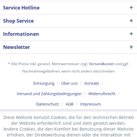
Service Hotline
Shop Service
Informationen
Newsletter
* Alle Preise inkl. gesetzl. Mehrwertsteuer zzgl.
Versandkosten
und ggf.
Nachnahmegebühren, wenn nicht anders beschrieben
Ich habe die
Datenschutzerklärung
gelesen,
Entsorgung
Über uns
Kontakt
verstanden und stimme zu. *
Mit * gekennzeichnete Felder sind Pflichtfelder.
Versand und Zahlungsbedingungen
Widerrufsrecht
Senden
Datenschutz
AGB
Impressum
Diese Website benutzt Cookies, die für den technischen Betrieb
der Website erforderlich sind und stets gesetzt werden.
Andere Cookies, die den Komfort bei Benutzung dieser Website
erhöhen, der Direktwerbung dienen oder die Interaktion mit