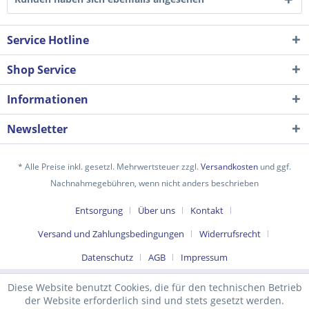
Service Hotline
Shop Service
Informationen
Newsletter
* Alle Preise inkl. gesetzl. Mehrwertsteuer zzgl.
Versandkosten
und ggf.
Ich habe die
Datenschutzerklärung
gelesen,
Nachnahmegebühren, wenn nicht anders beschrieben
verstanden und stimme zu. *
Entsorgung
Über uns
Kontakt
Mit * gekennzeichnete Felder sind Pflichtfelder.
Versand und Zahlungsbedingungen
Widerrufsrecht
Senden
Datenschutz
AGB
Impressum
Diese Website benutzt Cookies, die für den technischen Betrieb
der Website erforderlich sind und stets gesetzt werden.