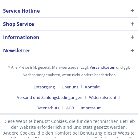
Service Hotline
Shop Service
Informationen
Newsletter
* Alle Preise inkl. gesetzl. Mehrwertsteuer zzgl.
Versandkosten
und ggf.
Nachnahmegebühren, wenn nicht anders beschrieben
Ich habe die
Datenschutzerklärung
gelesen,
Entsorgung
Über uns
Kontakt
verstanden und stimme zu. *
Mit * gekennzeichnete Felder sind Pflichtfelder.
Versand und Zahlungsbedingungen
Widerrufsrecht
Senden
Datenschutz
AGB
Impressum
Diese Website benutzt Cookies, die für den technischen Betrieb
der Website erforderlich sind und stets gesetzt werden.
Andere Cookies, die den Komfort bei Benutzung dieser Website