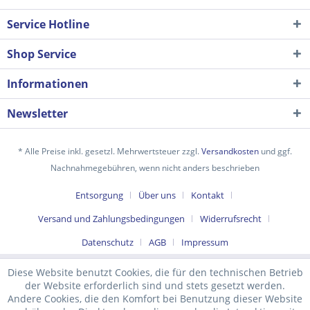
Service Hotline
Shop Service
Informationen
Newsletter
* Alle Preise inkl. gesetzl. Mehrwertsteuer zzgl.
Versandkosten
und ggf.
Nachnahmegebühren, wenn nicht anders beschrieben
Ich habe die
Datenschutzerklärung
gelesen,
Entsorgung
Über uns
Kontakt
verstanden und stimme zu. *
Mit * gekennzeichnete Felder sind Pflichtfelder.
Versand und Zahlungsbedingungen
Widerrufsrecht
Senden
Datenschutz
AGB
Impressum
Diese Website benutzt Cookies, die für den technischen Betrieb
der Website erforderlich sind und stets gesetzt werden.
Andere Cookies, die den Komfort bei Benutzung dieser Website