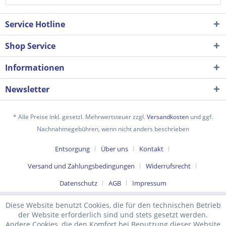
Service Hotline
Shop Service
Informationen
Newsletter
* Alle Preise inkl. gesetzl. Mehrwertsteuer zzgl.
Versandkosten
und ggf.
Ich habe die
Datenschutzerklärung
gelesen,
Nachnahmegebühren, wenn nicht anders beschrieben
verstanden und stimme zu. *
Entsorgung
Über uns
Kontakt
Mit * gekennzeichnete Felder sind Pflichtfelder.
Versand und Zahlungsbedingungen
Widerrufsrecht
Senden
Datenschutz
AGB
Impressum
Diese Website benutzt Cookies, die für den technischen Betrieb
der Website erforderlich sind und stets gesetzt werden.
Andere Cookies, die den Komfort bei Benutzung dieser Website