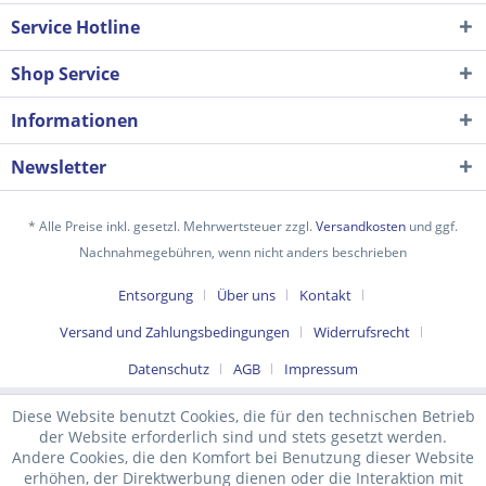
Service Hotline
Shop Service
Informationen
Newsletter
* Alle Preise inkl. gesetzl. Mehrwertsteuer zzgl.
Versandkosten
und ggf.
Nachnahmegebühren, wenn nicht anders beschrieben
Ich habe die
Datenschutzerklärung
gelesen,
Entsorgung
Über uns
Kontakt
verstanden und stimme zu. *
Mit * gekennzeichnete Felder sind Pflichtfelder.
Versand und Zahlungsbedingungen
Widerrufsrecht
Senden
Datenschutz
AGB
Impressum
Diese Website benutzt Cookies, die für den technischen Betrieb
der Website erforderlich sind und stets gesetzt werden.
Andere Cookies, die den Komfort bei Benutzung dieser Website
erhöhen, der Direktwerbung dienen oder die Interaktion mit