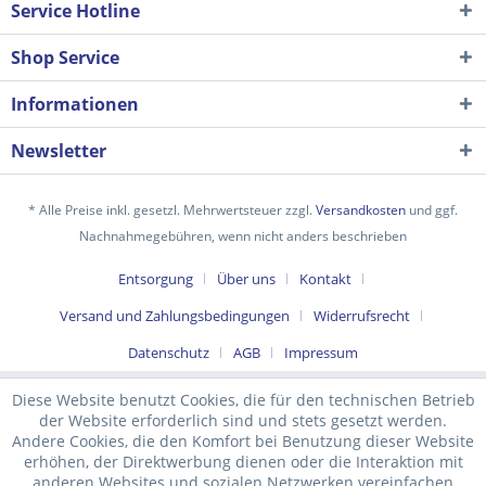
Service Hotline
Shop Service
Informationen
Newsletter
* Alle Preise inkl. gesetzl. Mehrwertsteuer zzgl.
Versandkosten
und ggf.
Nachnahmegebühren, wenn nicht anders beschrieben
Ich habe die
Datenschutzerklärung
gelesen,
Entsorgung
Über uns
Kontakt
verstanden und stimme zu. *
Versand und Zahlungsbedingungen
Widerrufsrecht
Mit * gekennzeichnete Felder sind Pflichtfelder.
Datenschutz
AGB
Impressum
Senden
Diese Website benutzt Cookies, die für den technischen Betrieb
der Website erforderlich sind und stets gesetzt werden.
Andere Cookies, die den Komfort bei Benutzung dieser Website
erhöhen, der Direktwerbung dienen oder die Interaktion mit
anderen Websites und sozialen Netzwerken vereinfachen