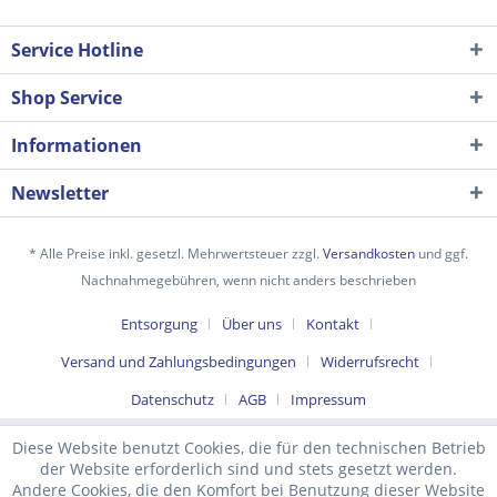
Service Hotline
Shop Service
Informationen
Newsletter
* Alle Preise inkl. gesetzl. Mehrwertsteuer zzgl.
Versandkosten
und ggf.
Nachnahmegebühren, wenn nicht anders beschrieben
Ich habe die
Datenschutzerklärung
gelesen,
Entsorgung
Über uns
Kontakt
verstanden und stimme zu. *
Mit * gekennzeichnete Felder sind Pflichtfelder.
Versand und Zahlungsbedingungen
Widerrufsrecht
Senden
Datenschutz
AGB
Impressum
Diese Website benutzt Cookies, die für den technischen Betrieb
der Website erforderlich sind und stets gesetzt werden.
Andere Cookies, die den Komfort bei Benutzung dieser Website