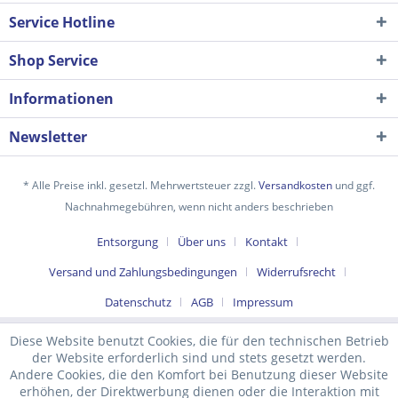
Service Hotline
Shop Service
Informationen
Newsletter
* Alle Preise inkl. gesetzl. Mehrwertsteuer zzgl.
Versandkosten
und ggf.
Nachnahmegebühren, wenn nicht anders beschrieben
Ich habe die
Datenschutzerklärung
gelesen,
Entsorgung
Über uns
Kontakt
verstanden und stimme zu. *
Mit * gekennzeichnete Felder sind Pflichtfelder.
Versand und Zahlungsbedingungen
Widerrufsrecht
Senden
Datenschutz
AGB
Impressum
Diese Website benutzt Cookies, die für den technischen Betrieb
der Website erforderlich sind und stets gesetzt werden.
Andere Cookies, die den Komfort bei Benutzung dieser Website
erhöhen, der Direktwerbung dienen oder die Interaktion mit