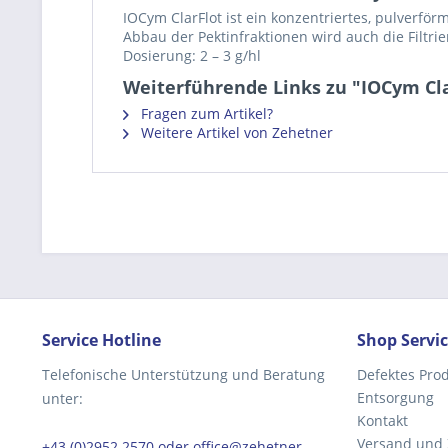
IOCym ClarFlot ist ein konzentriertes, pulverfö
Abbau der Pektinfraktionen wird auch die Filtrie
Dosierung: 2 – 3 g/hl
Weiterführende Links zu "IOCym Clar
Fragen zum Artikel?
Weitere Artikel von Zehetner
Service Hotline
Shop Servi
Telefonische Unterstützung und Beratung
Defektes Pro
Entsorgung
unter:
Kontakt
Versand und
+43 (0)2952 2570 oder office@zehetner-