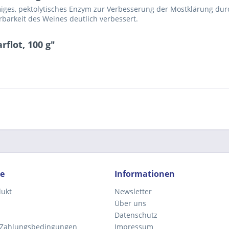
rmiges, pektolytisches Enzym zur Verbesserung der Mostklärung du
rbarkeit des Weines deutlich verbessert.
flot, 100 g"
Ich ha
und stim
Mit * gek
Senden
ce
Informationen
dukt
Newsletter
Über uns
Datenschutz
 Zahlungsbedingungen
Impressum