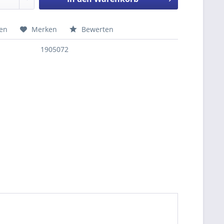
hen
Merken
Bewerten
nfragen
1905072