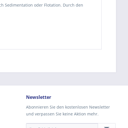
rch Sedimentation oder Flotation. Durch den
be die
Datenschutzerklärung
gelesen, verstanden
me zu. *
ennzeichnete Felder sind Pflichtfelder.
Newsletter
Abonnieren Sie den kostenlosen Newsletter
und verpassen Sie keine Aktion mehr.